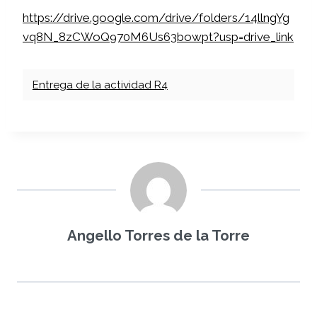
https://drive.google.com/drive/folders/14llngYg
vq8N_8zCWoQ970M6Us63bowpt?usp=drive_link
Entrega de la actividad R4
Angello Torres de la Torre