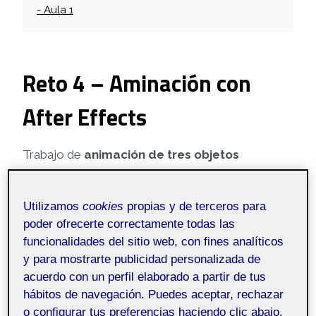
- Aula 1
Reto 4 – Aminación con
After Effects
Trabajo de
animación de tres objetos
descendiendo por unas escaleras
, creada en
After Effects
como parte del
Reto 4
de la
Utilizamos
cookies
propias y de terceros para
asignatura de Animación (20-126), aula 1, 2025, del
poder ofrecerte correctamente todas las
Grado en Técnicas de Interacción Digital y
funcionalidades del sitio web, con fines analíticos
Multimedia de la ‪@uoc.
y para mostrarte publicidad personalizada de
acuerdo con un perfil elaborado a partir de tus
hábitos de navegación. Puedes aceptar, rechazar
o configurar tus preferencias haciendo clic abajo,