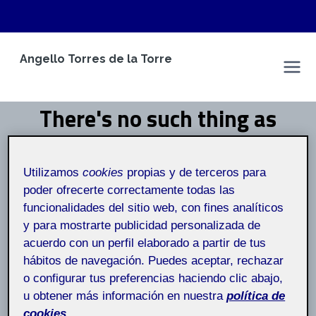
Saltar
Angello Torres de la Torre
al
Espacio Personal
contenido
There's no such thing as
simple. Simple is hard
Utilizamos
cookies
propias y de terceros para
(Martin Scorsese)
poder ofrecerte correctamente todas las
funcionalidades del sitio web, con fines analíticos
Inicio
/
There's no such thing as simple. Simple is hard
y para mostrarte publicidad personalizada de
(Martin Scorsese)
acuerdo con un perfil elaborado a partir de tus
hábitos de navegación. Puedes aceptar, rechazar
There’s no such thing as simple. Simple is hard
o configurar tus preferencias haciendo clic abajo,
(Martin Scorsese)
u obtener más información en nuestra
política de
cookies.