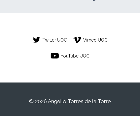
Twitter UOC
Vimeo UOC
YouTube UOC
© 2026 Angello Torres de la Torre
Este es un espacio de trabajo personal de
un/a estudiante de la Universitat Oberta de