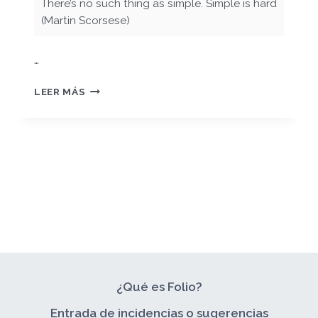
There’s no such thing as simple. Simple is hard
(Martin Scorsese)
…
FOTOGRAFÍA
LEER MÁS
Y
VÍDEO
–
PEC
03
¿Qué es Folio?
Entrada de incidencias o sugerencias